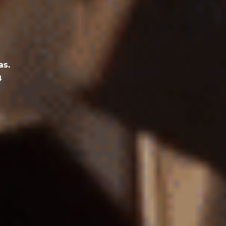
as.
️