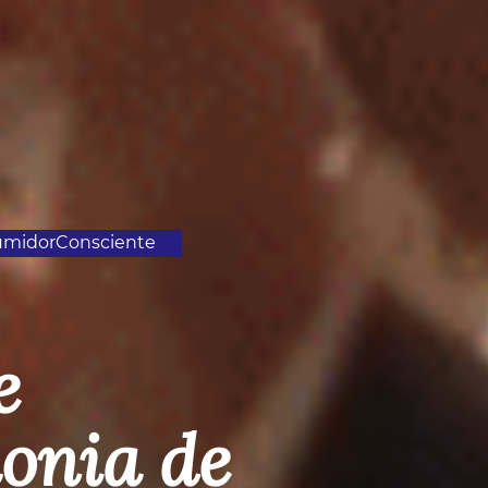
midorConsciente
e
onia de