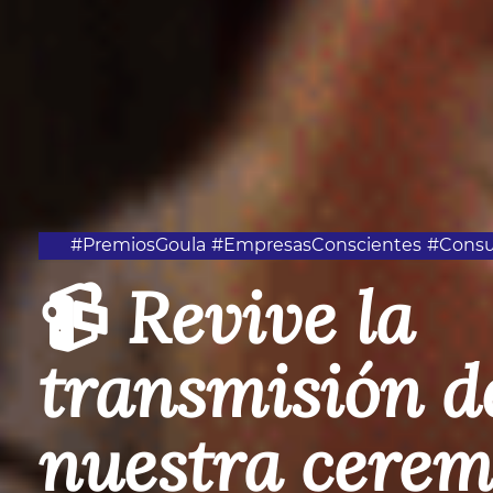
#PremiosGoula
#EmpresasConscientes
#Consu
📹 Revive la
transmisión d
nuestra cerem