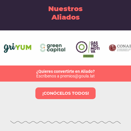
Nuestros
Aliados
¿Quieres convertirte en Aliado?
Escríbenos a premios@goula.lat
¡CONÓCELOS TODOS!