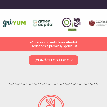
¿Quieres convertirte en Aliado?
Escríbenos a premios@goula.lat
¡CONÓCELOS TODOS!