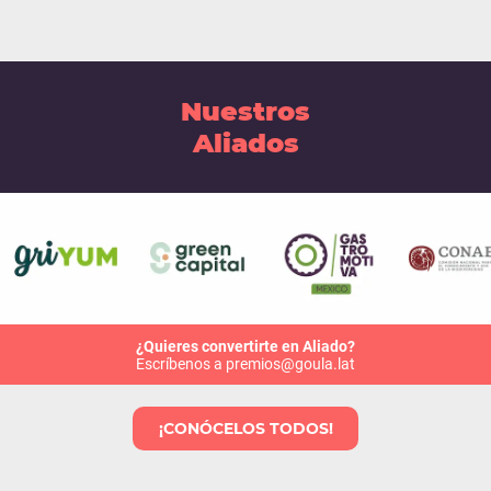
Nuestros
Aliados
¿Quieres convertirte en Aliado?
Escríbenos a premios@goula.lat
¡CONÓCELOS TODOS!