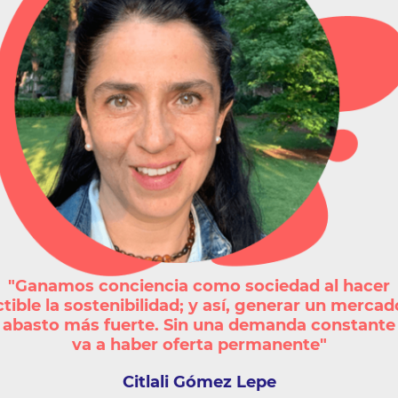
"Ganamos conciencia como sociedad al hacer
ctible la sostenibilidad; y así, generar un mercad
 abasto más fuerte. Sin una demanda constante
va a haber oferta permanente"
Citlali
Gómez Lepe