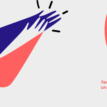
fa
un