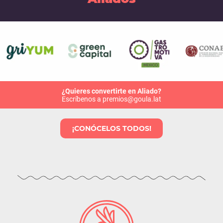
¿Quieres convertirte en Aliado?
Escríbenos a premios@goula.lat
¡CONÓCELOS TODOS!